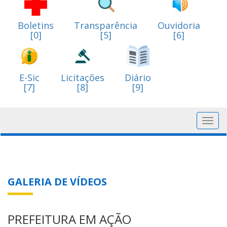
Boletins
Transparência
Ouvidoria
[0]
[5]
[6]
E-Sic
Licitações
Diário
[7]
[8]
[9]
Toggl
navig
GALERIA DE VÍDEOS
PREFEITURA EM AÇÃO