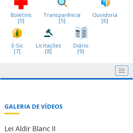
Boletins
Transparência
Ouvidoria
[0]
[5]
[6]
E-Sic
Licitações
Diário
[7]
[8]
[9]
Toggl
navig
GALERIA DE VÍDEOS
Lei Aldir Blanc II