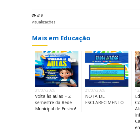
418
visualizações
Mais em Educação
31/07/2026
21/07/2026
12
Volta às aulas – 2º
NOTA DE
Ed
semestre da Rede
ESCLARECIMENTO
Co
Municipal de Ensino!
Al
In
Ca
em