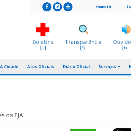
Home [1]
Fa
Boletins
Transparência
Ouvido
[0]
[5]
[6]
A Cidade
Atos Oficiais
Diário Oficial
Serviços
s da EJAI