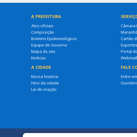
A PREFEITURA
SERVIÇ
Atos oficiais
Câmara M
Composição
Maranh
Boletins Epidemiológicos
Cartão d
Equipe de Governo
Esporte
Mapa do site
Portal d
Notícias
Webmail
A CIDADE
FALE C
Nossa história
Entre em
Hino da cidade
Ouvidori
Lei de criação