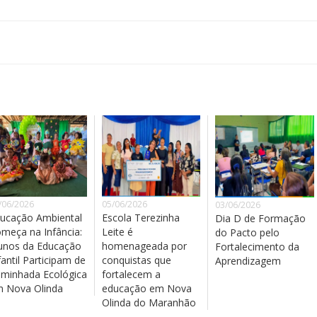
/06/2026
05/06/2026
03/06/2026
ucação Ambiental
Escola Terezinha
Dia D de Formação
meça na Infância:
Leite é
do Pacto pelo
unos da Educação
homenageada por
Fortalecimento da
fantil Participam de
conquistas que
Aprendizagem
minhada Ecológica
fortalecem a
 Nova Olinda
educação em Nova
Olinda do Maranhão