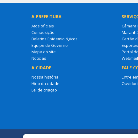
A PREFEITURA
SERVIÇ
Atos oficiais
Câmara M
Composição
Maranh
Boletins Epidemiológicos
Cartão d
Equipe de Governo
Esporte
Mapa do site
Portal d
Notícias
Webmail
A CIDADE
FALE C
Nossa história
Entre em
Hino da cidade
Ouvidori
Lei de criação