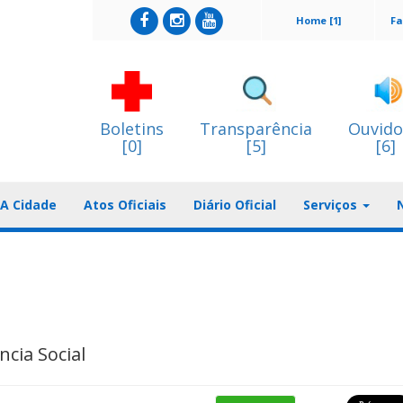
Home [1]
Fa
Boletins
Transparência
Ouvido
[0]
[5]
[6]
A Cidade
Atos Oficiais
Diário Oficial
Serviços
ncia Social