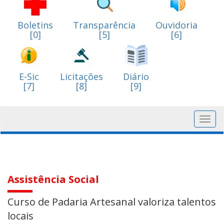
Boletins
Transparência
Ouvidoria
[0]
[5]
[6]
E-Sic
Licitações
Diário
[7]
[8]
[9]
Toggl
navig
Assistência Social
Curso de Padaria Artesanal valoriza talentos
locais