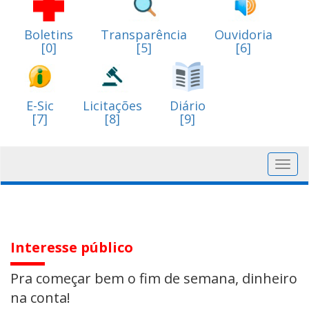
Boletins
Transparência
Ouvidoria
[0]
[5]
[6]
E-Sic
Licitações
Diário
[7]
[8]
[9]
Toggl
navig
Interesse público
Pra começar bem o fim de semana, dinheiro
na conta!