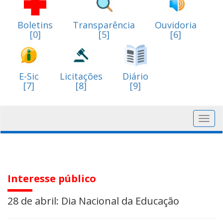
Boletins
Transparência
Ouvidoria
[0]
[5]
[6]
E-Sic
Licitações
Diário
[7]
[8]
[9]
Toggl
navig
Interesse público
28 de abril: Dia Nacional da Educação