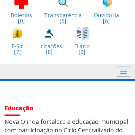
Boletins
Transparência
Ouvidoria
[0]
[5]
[6]
E-Sic
Licitações
Diário
[7]
[8]
[9]
Toggl
navig
Educação
Nova Olinda fortalece a educação municipal
com participação no Ciclo Centralizado do