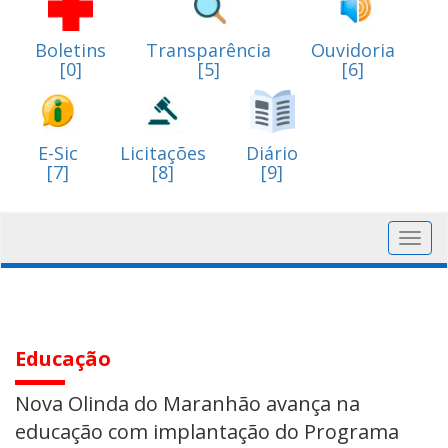
Boletins
Transparência
Ouvidoria
[0]
[5]
[6]
E-Sic
Licitações
Diário
[7]
[8]
[9]
Toggl
navig
Educação
Nova Olinda do Maranhão avança na
educação com implantação do Programa