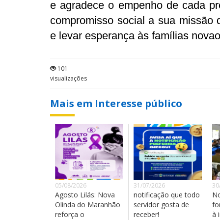
e agradece o empenho de cada prof
compromisso social a sua missão diá
e levar esperança às famílias nova
101
visualizações
Mais em Interesse público
05/08/2026
31/07/2026
30
Agosto Lilás: Nova
notificação que todo
No
Olinda do Maranhão
servidor gosta de
fo
reforça o
receber!
à 