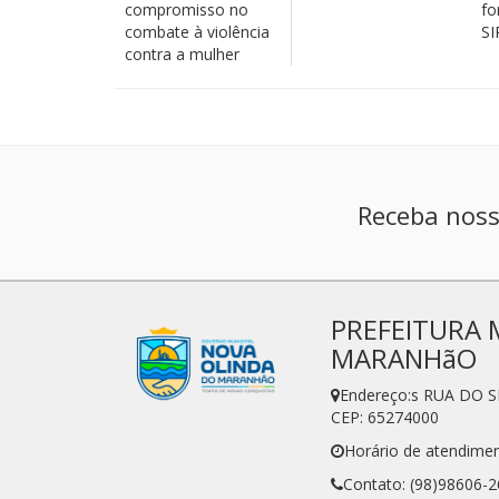
compromisso no
fo
combate à violência
SI
contra a mulher
Receba noss
PREFEITURA 
MARANHãO
Endereço:s RUA DO 
CEP: 65274000
Horário de atendimen
Contato: (98)98606-