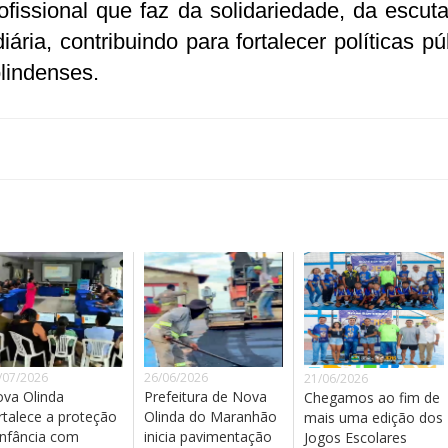
issional que faz da solidariedade, da escut
ria, contribuindo para fortalecer políticas pú
olindenses.
/07/2026
26/06/2026
21/06/2026
va Olinda
Prefeitura de Nova
Chegamos ao fim de
rtalece a proteção
Olinda do Maranhão
mais uma edição dos
infância com
inicia pavimentação
Jogos Escolares