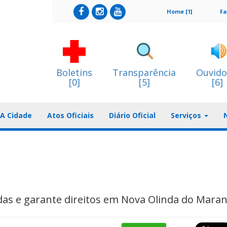
Home [1]
Fa
Boletins
Transparência
Ouvido
[0]
[5]
[6]
A Cidade
Atos Oficiais
Diário Oficial
Serviços
idas e garante direitos em Nova Olinda do Mara