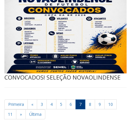
CONVOCADOS! SELEÇÃO NOVAOLINDENSE
Primeira
«
3
4
5
6
7
8
9
10
11
»
Última