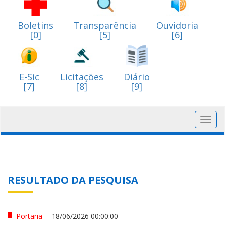
Boletins
Transparência
Ouvidoria
[0]
[5]
[6]
E-Sic
Licitações
Diário
[7]
[8]
[9]
Toggl
navig
RESULTADO DA PESQUISA
Portaria
18/06/2026 00:00:00