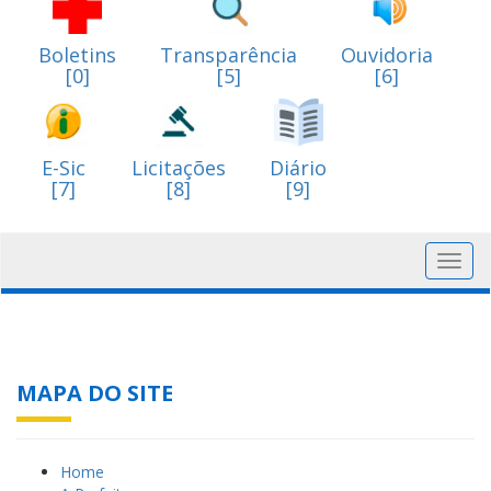
Boletins
Transparência
Ouvidoria
[0]
[5]
[6]
E-Sic
Licitações
Diário
[7]
[8]
[9]
Toggl
navig
MAPA DO SITE
Home