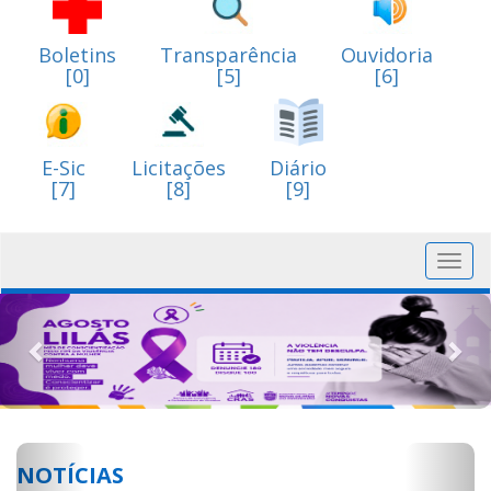
Boletins
Transparência
Ouvidoria
[0]
[5]
[6]
E-Sic
Licitações
Diário
[7]
[8]
[9]
Toggl
navig
Previous
Nex
Previous
Next
NOTÍCIAS