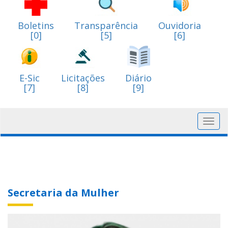
Boletins
Transparência
Ouvidoria
[0]
[5]
[6]
E-Sic
Licitações
Diário
[7]
[8]
[9]
Toggl
navig
Secretaria da Mulher