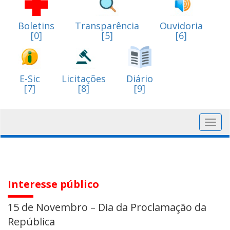
Boletins
Transparência
Ouvidoria
[0]
[5]
[6]
E-Sic
Licitações
Diário
[7]
[8]
[9]
Toggl
navig
Interesse público
15 de Novembro – Dia da Proclamação da
República